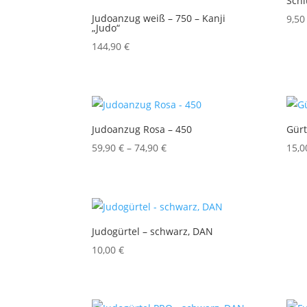
Schl
Judoanzug weiß – 750 – Kanji
9,5
„Judo“
144,90
€
Judoanzug Rosa – 450
Gürt
Preisspanne:
59,90
€
–
74,90
€
15,
59,90 €
bis
74,90 €
Judogürtel – schwarz, DAN
10,00
€