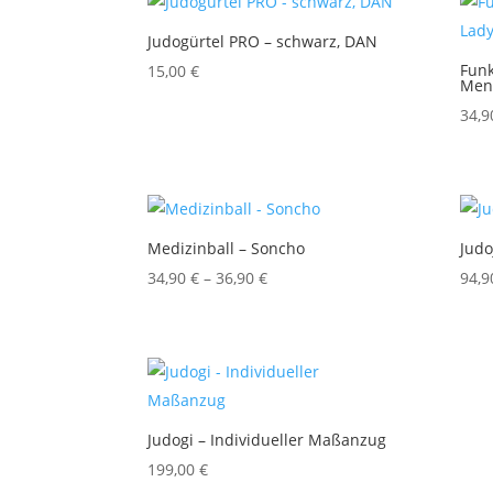
Judogürtel PRO – schwarz, DAN
Funk
15,00
€
Men
34,
Medizinball – Soncho
Judo
Preisspanne:
34,90
€
–
36,90
€
94,
34,90 €
bis
36,90 €
Judogi – Individueller Maßanzug
199,00
€