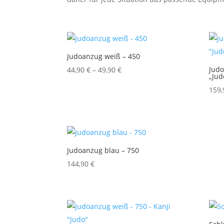
Judoanzug weiß – 450
Preisspanne:
Judo
44,90
€
–
49,90
€
„Jud
44,90 €
159
bis
49,90 €
Judoanzug blau – 750
144,90
€