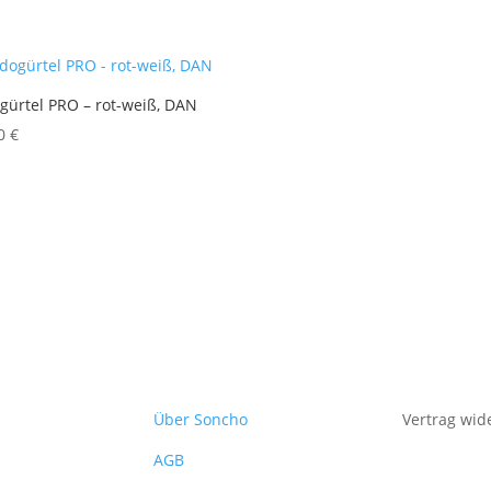
gürtel PRO – rot-weiß, DAN
90
€
Über Soncho
Vertrag wid
AGB