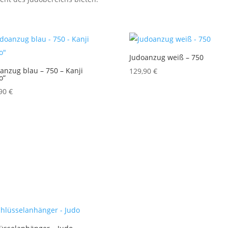
Judoanzug weiß – 750
anzug blau – 750 – Kanji
129,90
€
o“
,90
€