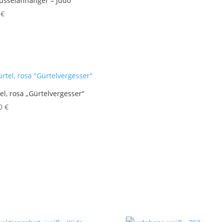
üsselanhänger – Judo
0
€
el, rosa „Gürtelvergesser“
00
€